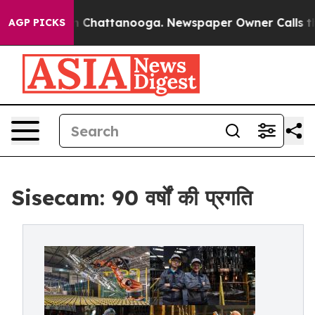
Chaos in Chattanooga. Newspaper Owner Calls the Pe
AGP PICKS
Sisecam: 90 वर्षों की प्रगति